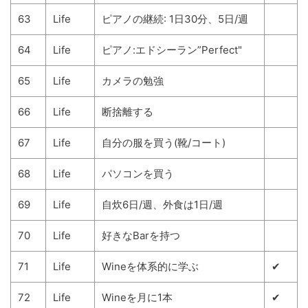
63
Life
ピアノの継続: 1日30分、5日/週
64
Life
ピアノ:エドシーラン”Perfect"
65
Life
カメラの勉強
66
Life
断捨離する
67
Life
自分の服を買う(靴/コート)
68
Life
パソコンを買う
69
Life
自炊6日/週、外食は1日/週
70
Life
好きなBarを持つ
71
Life
Wineを体系的に学ぶ
✔
72
Life
Wineを月に1本
✔