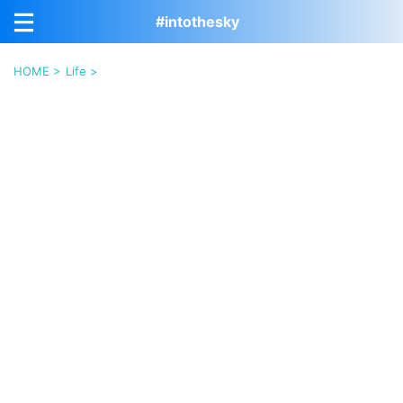
#intothesky
HOME
>
Life
>