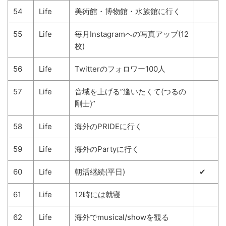
54
Life
美術館・博物館・水族館に行く
55
Life
毎月Instagramへの写真アップ(12
枚)
56
Life
Twitterのフォロワー100人
57
Life
音域を上げる”逢いたくて(つるの
剛士)”
58
Life
海外のPRIDEに行く
59
Life
海外のPartyに行く
60
Life
朝活継続(平日)
✔
61
Life
12時には就寝
62
Life
海外でmusical/showを観る