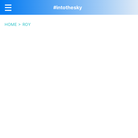
#intothesky
HOME
>
ROY