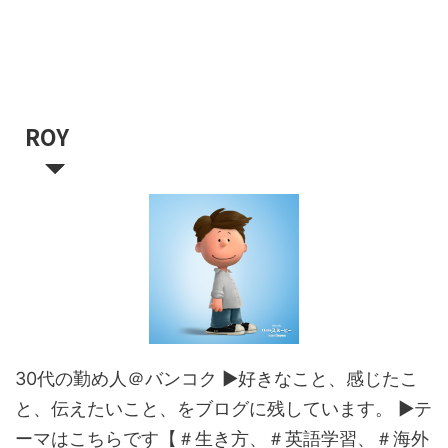
ROY
30代の勤め人＠バンコク ▶好きなこと、感じたこ
と、伝えたいこと、をブログに残しています。 ▶テ
ーマはこちらです【＃生き方、＃英語学習、＃海外