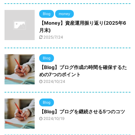
Blog
money
【Money】資産運用振り返り(2025年6
月末)
2025/7/24
Blog
【Blog】ブログ作成の時間を確保するた
めの7つのポイント
2024/10/24
Blog
【Blog】ブログを継続させる5つのコツ
2024/10/19