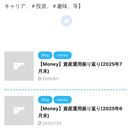
キャリア、＃投資、＃趣味、等】
Blog
money
【Money】資産運用振り返り(2025年7
月末)
2025/8/1
Blog
money
【Money】資産運用振り返り(2025年6
月末)
2025/7/24