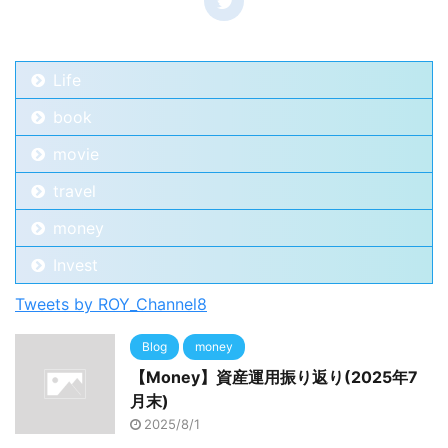
Life
book
movie
travel
money
Invest
Tweets by ROY_Channel8
Blog
money
【Money】資産運用振り返り(2025年7
月末)
2025/8/1