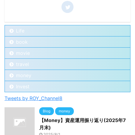
Life
book
movie
travel
money
Invest
Tweets by ROY_Channel8
Blog
money
【Money】資産運用振り返り(2025年7
月末)
2025/8/1