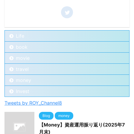
Life
book
movie
travel
money
Invest
Tweets by ROY_Channel8
Blog
money
【Money】資産運用振り返り(2025年7
月末)