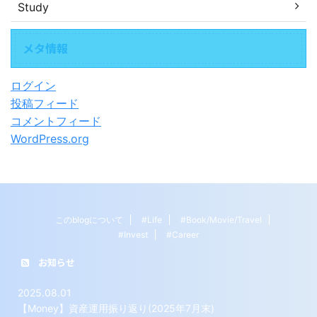
Study
メタ情報
ログイン
投稿フィード
コメントフィード
WordPress.org
このblogについて
#Life
#Book/Movie/Travel
#Invest
#Career
お知らせ
2025.08.01
【Money】資産運用振り返り(2025年7月末)