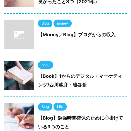
良かったこと3つ（2021年）
Blog
money
【Money／Blog】ブログからの収入
book
【Book】1からのデジタル・マーケティ
ング/西川英彦・澁谷覚
Blog
Life
【Blog】勉強時間確保のために心掛けて
いる9つのこと