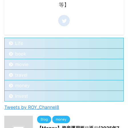
等】
Life
book
movie
travel
money
Invest
Tweets by ROY_Channel8
Blog
money