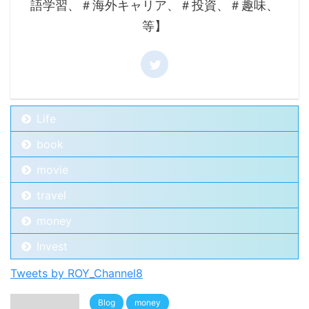
語学習、＃海外キャリア、＃投資、＃趣味、
等】
Life
book
movie
travel
money
Invest
Tweets by ROY_Channel8
Blog
money