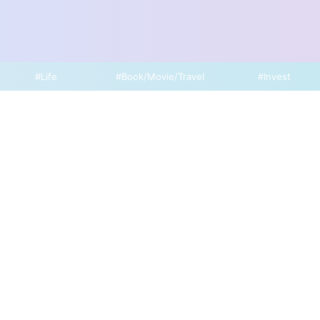
#Life
#Book/Movie/Travel
#Invest