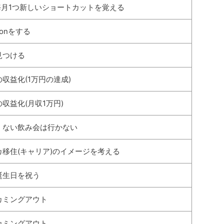
l 毎月1つ新しいショートカットを覚える
tionをする
見つける
収益化(1万円の達成)
収益化(月収1万円)
くない飲み会は行かない
カ移住(キャリア)のイメージを考える
誕生日を祝う
カミングアウト
カミングアウト