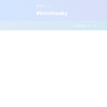
自分らしく
#intothesky
このblogについて