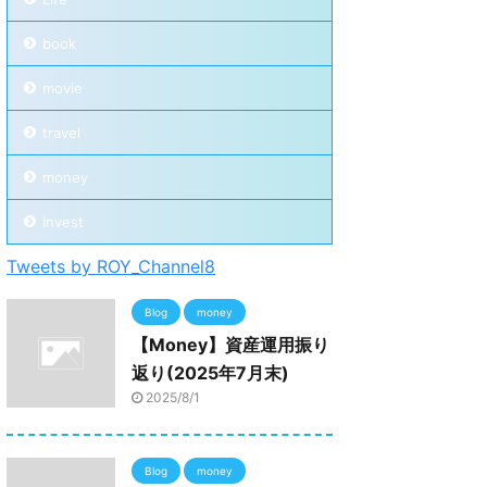
book
movie
travel
money
Invest
Tweets by ROY_Channel8
Blog
money
【Money】資産運用振り
返り(2025年7月末)
2025/8/1
Blog
money