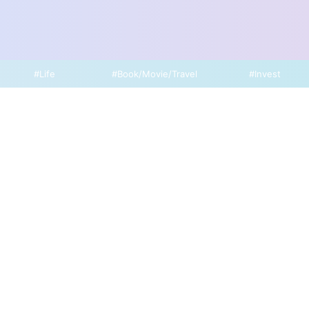
#Life
#Book/Movie/Travel
#Invest