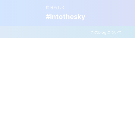
自分らしく
#intothesky
このblogについて