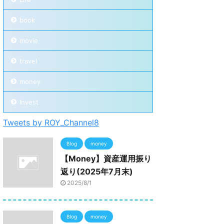
book
movie
travel
money
Invest
Tweets by ROY_Channel8
Blog
money
【Money】資産運用振り
返り(2025年7月末)
2025/8/1
Blog
money