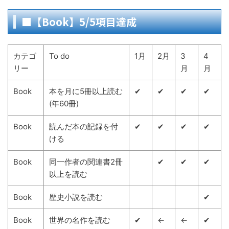
■【Book】5/5項目達成
カテゴ
To do
1月
2月
3
4
リー
月
月
Book
本を月に5冊以上読む
✔
✔
✔
✔
(年60冊)
Book
読んだ本の記録を付
✔
✔
✔
✔
ける
Book
同一作者の関連書2冊
✔
✔
✔
以上を読む
Book
歴史小説を読む
✔
Book
世界の名作を読む
✔
←
←
✔