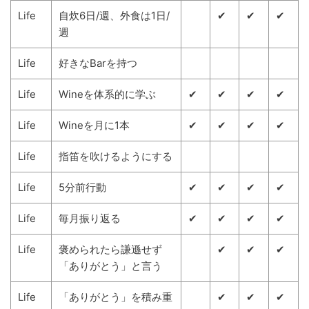
Life
自炊6日/週、外食は1日/
✔
✔
✔
週
Life
好きなBarを持つ
Life
Wineを体系的に学ぶ
✔
✔
✔
✔
Life
Wineを月に1本
✔
✔
✔
✔
Life
指笛を吹けるようにする
Life
5分前行動
✔
✔
✔
✔
Life
毎月振り返る
✔
✔
✔
✔
Life
褒められたら謙遜せず
✔
✔
✔
「ありがとう」と言う
Life
「ありがとう」を積み重
✔
✔
✔