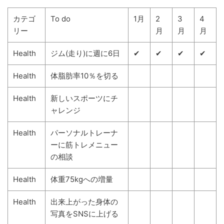
カテゴ
To do
1月
2
3
4
リー
月
月
月
Health
ジム(走り)に週に6日
✔
✔
✔
✔
Health
体脂肪率10％を切る
Health
新しいスポーツにチ
ャレンジ
Health
パーソナルトレーナ
ーに筋トレメニュー
の相談
Health
体重75kgへの増量
Health
出来上がった身体の
写真をSNSに上げる