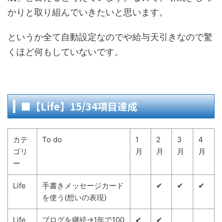
かりと取り組んでいきたいと思います。
というか全て自動設定なのでや給与天引きなので驚
くほど何もしていないです。
■【Life】15/34項目達成
カテ
To do
1
2
3
4
ゴリ
月
月
月
月
ー
Life
手書きメッセージカード
✔
✔
✔
を使う(想いの表現)
Life
ブログを継続→1年で100
✔
✔