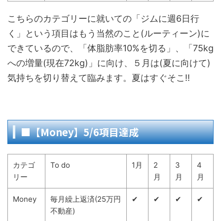
こちらのカテゴリーに就いての「ジムに週6日行
く」という項目はもう当然のこと(ルーティーン)に
できているので、「体脂肪率10%を切る」、「75kg
への増量(現在72kg)」に向け、５月は(夏に向けて)
気持ちを切り替えて臨みます。夏はすぐそこ‼
■【Money】5/6項目達成
カテゴ
To do
1月
2
3
4
リー
月
月
月
Money
毎月繰上返済(25万円
✔
✔
✔
✔
不動産)