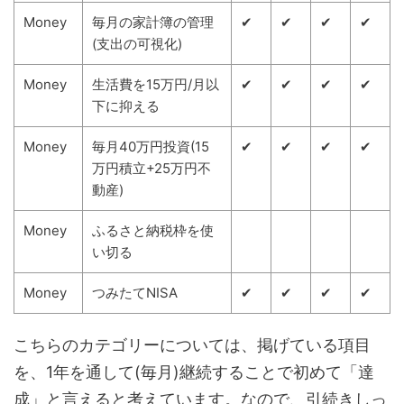
Money
毎月の家計簿の管理
✔
✔
✔
✔
(支出の可視化)
Money
生活費を15万円/月以
✔
✔
✔
✔
下に抑える
Money
毎月40万円投資(15
✔
✔
✔
✔
万円積立+25万円不
動産)
Money
ふるさと納税枠を使
い切る
Money
つみたてNISA
✔
✔
✔
✔
こちらのカテゴリーについては、掲げている項目
を、1年を通して(毎月)継続することで初めて「達
成」と言えると考えています。なので、引続きしっ