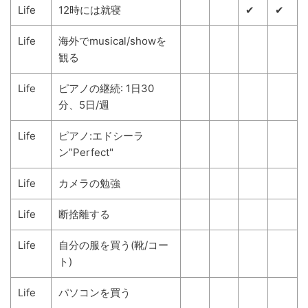
Life
12時には就寝
✔
✔
Life
海外でmusical/showを
観る
Life
ピアノの継続: 1日30
分、5日/週
Life
ピアノ:エドシーラ
ン”Perfect"
Life
カメラの勉強
Life
断捨離する
Life
自分の服を買う(靴/コー
ト)
Life
パソコンを買う