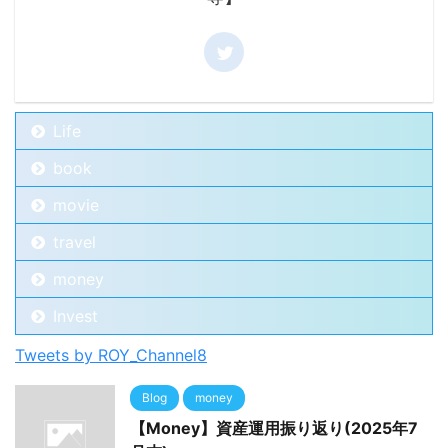
Life
book
movie
travel
money
Invest
Tweets by ROY_Channel8
Blog
money
【Money】資産運用振り返り(2025年7