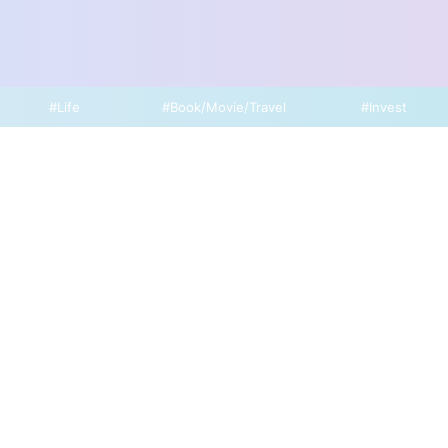
#Life
#Book/Movie/Travel
#Invest