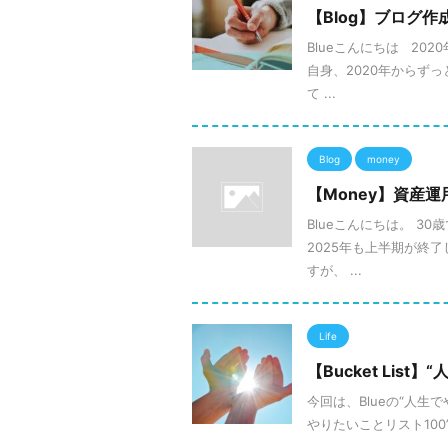
【Blog】ブログ
Blueこんにちは 2
自身、2020年からず
て ...
Blog
money
【Money】資産運
Blueこんにちは。 
2025年も上半期が終
すが、 ...
Life
【Bucket Li
今回は、Blueの“人生で
やりたいことリスト100”