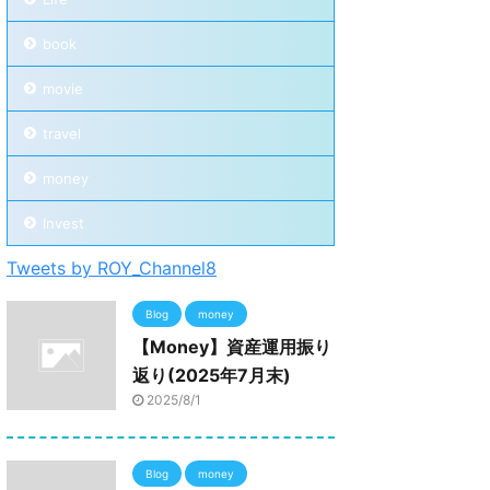
book
movie
travel
money
Invest
Tweets by ROY_Channel8
Blog
money
【Money】資産運用振り
返り(2025年7月末)
2025/8/1
Blog
money