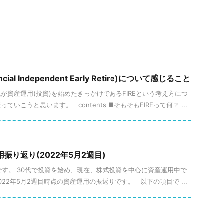
cial Independent Early Retire)について感じること
私が資産運用(投資)を始めたきっかけであるFIREという考え方につ
いこうと思います。 contents ■そもそもFIREって何？ ...
用振り返り(2022年5月2週目)
ueです。 30代で投資を始め、現在、株式投資を中心に資産運用中で
22年5月2週目時点の資産運用の振返りです。 以下の項目で ...