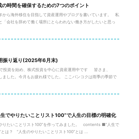
作成の時間を確保するための7つのポイント
020年から海外移住を目指して資産運用やブログを書いています。 私
っと「会社を辞めて働く場所にとらわれない働き方がしたいと思っ
用振り返り(2025年6月末)
30歳で投資を始め、株式投資を中心に資産運用中です 皆さま、
了しました。今月もお疲れ様でした。 ここバンコクは雨季の季節で
st】“人生でやりたいことリスト100”で人生の目標の明確化
やりたいことリスト100”を作ってみました。 contents ■“人生で
とは？ “人生のやりたいことリスト100”とは ...