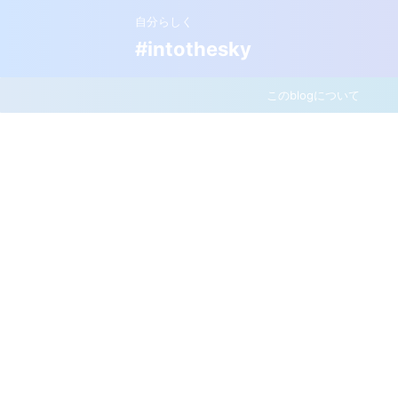
自分らしく
#intothesky
このblogについて