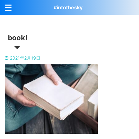
#intothesky
bookl
2021年2月19日