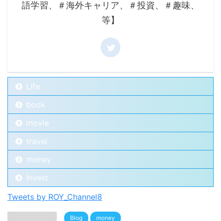
語学習、＃海外キャリア、＃投資、＃趣味、
等】
Life
book
movie
travel
money
Invest
Tweets by ROY_Channel8
Blog
money