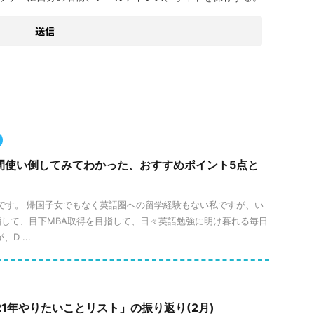
間使い倒してみてわかった、おすすめポイント5点と
lueです。 帰国子女でもなく英語圏への留学経験もない私ですが、い
して、目下MBA取得を目指して、日々英語勉強に明け暮れる毎日
D ...
21年やりたいことリスト」の振り返り(2月)