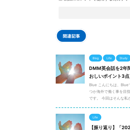
関連記事
Blog
Life
Study
DMM英会話を2年
おしいポイント3点
Blue こんにちは、B
つか海外で働く事を目指
です。 今回はそんな私が、
Life
【振り返り】「20