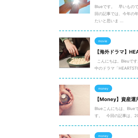
Blueです。 早いもの
回の記事では、今年の年
たいと思いま ...
movie
【海外ドラマ】HEA
こんにちは。Bleuです
中のドラマ「HEARTS
money
【Money】資産運
Blueこんにちは、Bl
す。 今回の記事は、20
money