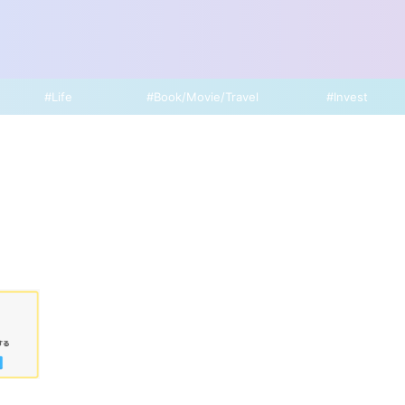
#Life
#Book/Movie/Travel
#Invest