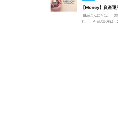
【Money】資産運
Blueこんにちは。 
す。 今回の記事は、20