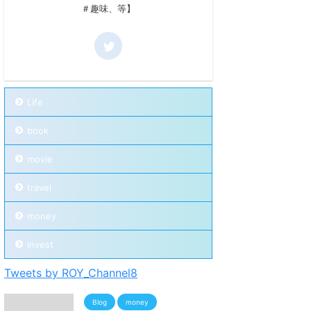
＃趣味、等】
Life
book
movie
travel
money
Invest
Tweets by ROY_Channel8
Blog
money