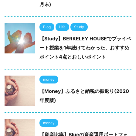
月末)
Blog
Life
Study
【Study】BERKELEY HOUSEでプライベ
ート授業を1年続けてわかった、おすすめ
ポイント4点とおしいポイント
money
【Money】ふるさと納税の振返り(2020
年度版)
money
【資産比率】Blueの資産運用ポートフォ