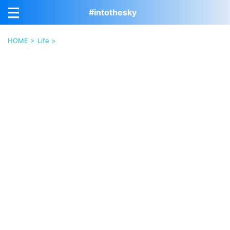
#intothesky
HOME
>
Life
>