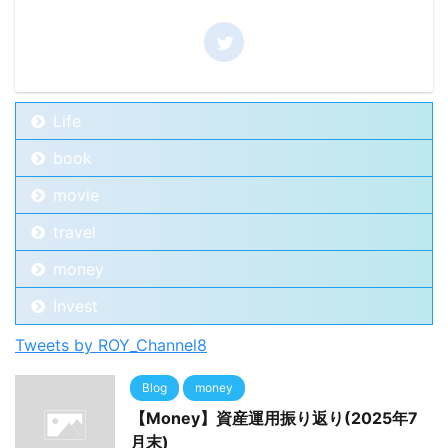
Life
book
movie
travel
money
Invest
Tweets by ROY_Channel8
Blog
money
【Money】資産運用振り返り(2025年7
月末)