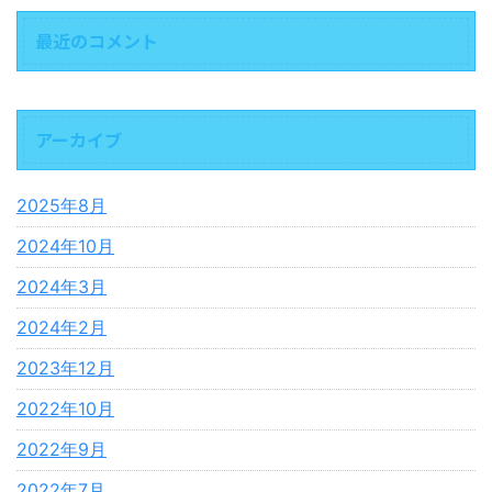
最近のコメント
アーカイブ
2025年8月
2024年10月
2024年3月
2024年2月
2023年12月
2022年10月
2022年9月
2022年7月