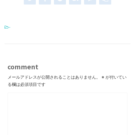
-
comment
メールアドレスが公開されることはありません。
※
が付いてい
る欄は必須項目です