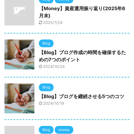
【Money】資産運用振り返り(2025年6
月末)
2025/7/24
Blog
【Blog】ブログ作成の時間を確保するた
めの7つのポイント
2024/10/24
Blog
【Blog】ブログを継続させる5つのコツ
2024/10/19
Blog
money