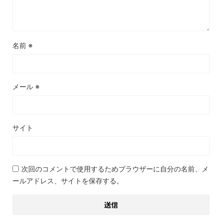
名前
※
メール
※
サイト
次回のコメントで使用するためブラウザーに自分の名前、メ
ールアドレス、サイトを保存する。