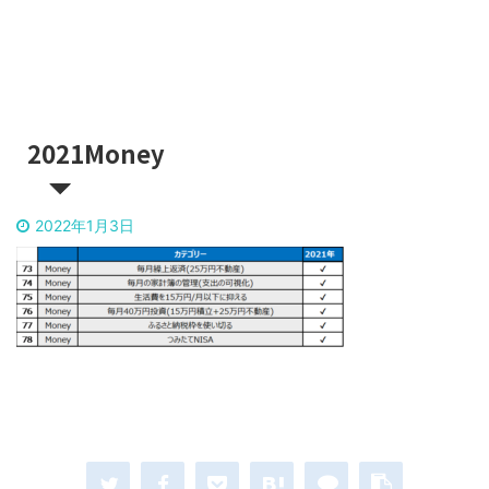
2021Money
2022年1月3日