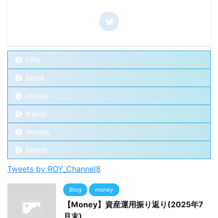
Life
book
movie
travel
money
Invest
Tweets by ROY_Channel8
Blog
money
【Money】資産運用振り返り(2025年7
月末)