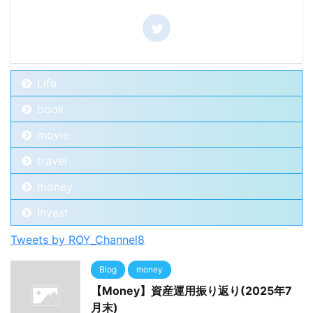
Life
book
movie
travel
money
Invest
Tweets by ROY_Channel8
Blog
money
【Money】資産運用振り返り(2025年7
月末)