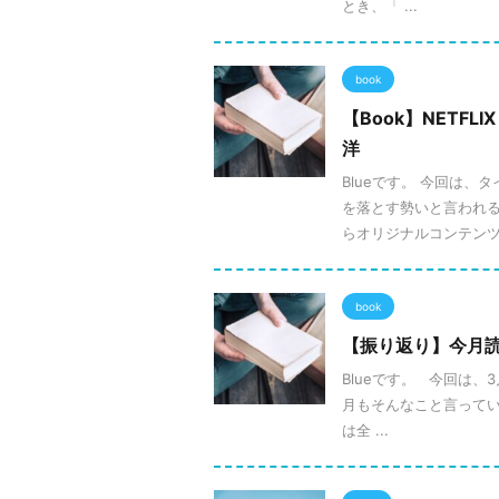
とき、「 ...
book
【Book】NETFL
洋
Blueです。 今回は
を落とす勢いと言われるま
らオリジナルコンテンツ .
book
【振り返り】今月読ん
Blueです。 今回は
月もそんなこと言ってい
は全 ...