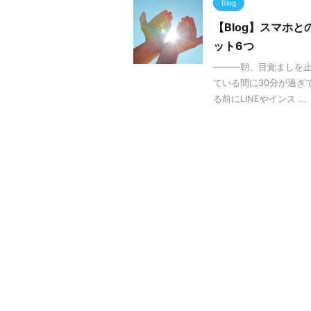
Blog
【Blog】スマホ
ット6つ
―――朝、目覚ましを止
ている間に30分が過ぎ
る前にLINEやインス ...