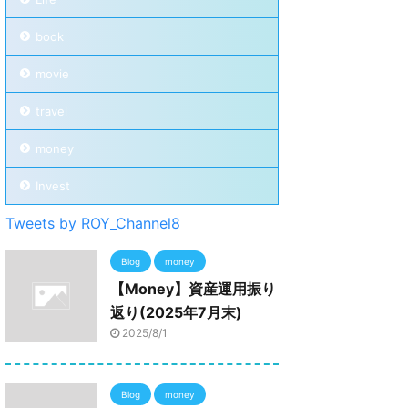
book
movie
travel
money
Invest
Tweets by ROY_Channel8
Blog
money
【Money】資産運用振り
返り(2025年7月末)
2025/8/1
Blog
money