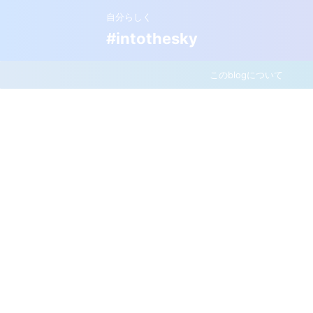
自分らしく
#intothesky
このblogについて