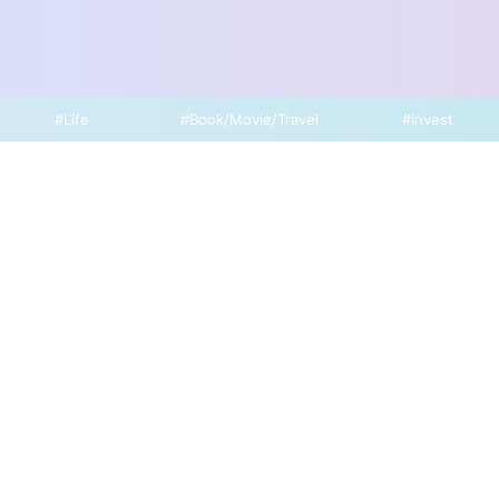
#Life
#Book/Movie/Travel
#Invest