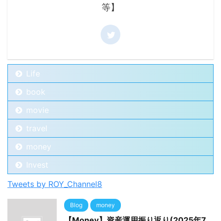
等】
Life
book
movie
travel
money
Invest
Tweets by ROY_Channel8
Blog
money
【Money】資産運用振り返り(2025年7