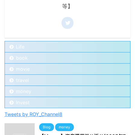
等】
Life
book
movie
travel
money
Invest
Tweets by ROY_Channel8
Blog
money